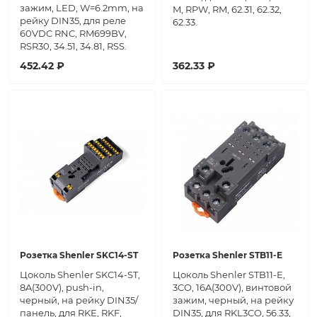
зажим, LED, W=6.2mm, на
M, RPW, RM, 62.31, 62.32,
рейку DIN35, для реле
62.33.
60VDC RNC, RM699BV,
RSR30, 34.51, 34.81, RSS.
452.42 ₽
362.33 ₽
Розетка Shenler SKC14-ST
Розетка Shenler STB11-E
Цоколь Shenler SKC14-ST,
Цоколь Shenler STB11-E,
8A(300V), push-in,
3CO, 16A(300V), винтовой
черный, на рейку DIN35/
зажим, черный, на рейку
панель, для RKE, RKF,
DIN35, для RKL3CO, 56.33,