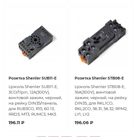
Розетка Shenler SUB11-E
Розетка Shenler STB08-E
Цоколь Shenler SUB11-E,
Цоколь Shenler STB08-E,
3CO/11pin, 12A(300V),
16A(300V), винтовой
винтовой зажим, черный,
зажим, черный, на рейку
на рейку DIN35/панель,
DIN35, для RKL1CO,
для RUB3CO, R15, 60.13,
RKL2CO, 56.31, 56.32, RPM2,
RRD3, MT3, RUMC3, MK3.
LY1, LY2.
196.11 ₽
196.06 ₽