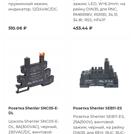
пружинный зажим,
зажим, LED, W=6.2mm, на
индикатор, 12/24VAC/DC.
рейку DIN35, для RNC,
RM699BV, RSR30, 34.51,
34.81, RSS, HF41F.
510.06 ₽
453.44 ₽
Розетка Shenler SNC05-E-
Розетка Shenler SEB11-ES
DL
Розетка Shenler SEB11-ES,
Цоколь Shenler SNC05-E-
25A(500V), винтовой
DL, 8A(300VAC), черный,
зажим, черный, на рейку
230VAC/DC, винтовой
DIN35, для REH, RUC, RUC-