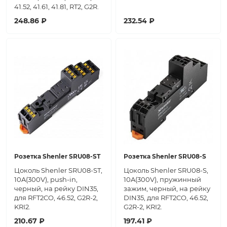
41.52, 41.61, 41.81, RT2, G2R.
248.86 ₽
232.54 ₽
Розетка Shenler SRU08-ST
Розетка Shenler SRU08-S
Цоколь Shenler SRU08-ST,
Цоколь Shenler SRU08-S,
10A(300V), push-in,
10A(300V), пружинный
черный, на рейку DIN35,
зажим, черный, на рейку
для RFT2CO, 46.52, G2R-2,
DIN35, для RFT2CO, 46.52,
KRI2.
G2R-2, KRI2.
210.67 ₽
197.41 ₽