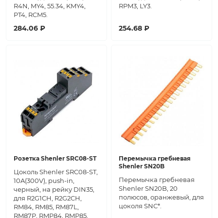
R4N, MY4, 55.34, KMY4,
RPM3, LY3.
PT4, RCM5.
284.06 ₽
254.68 ₽
Розетка Shenler SRC08-ST
Перемычка гребневая
Shenler SN20B
Цоколь Shenler SRC08-ST,
Перемычка гребневая
10A(300V), push-in,
Shenler SN20B, 20
черный, на рейку DIN35,
полюсов, оранжевый, для
для R2G1CH, R2G2CH,
цоколя SNC*.
RM84, RM85, RM87L,
RM87P, RMP84, RMP85,