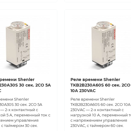
ремени Shenler
Реле времени Shenler
30A30S 30 сек. 2СО 5A
TKB2B230A60S 60 сек. 2СО
C
10A 230VAC
ремени Shenler
Реле времени Shenler
0A30S 30 сек. 2СО 5A
TKB2B230A60S 60 сек. 2СО 10A
— 2-х контактный с
230VAC — 2-х контактный с
ой 5 А, переменный ток с
нагрузкой 10 А, переменный т
ением управления
с напряжением управления
 с таймером 30 сек.
230VAC, с таймером 60 сек.