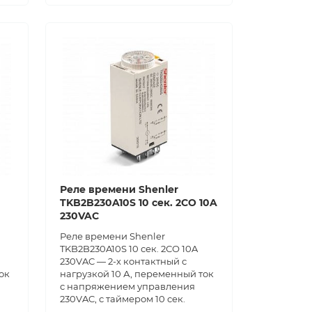
Реле времени Shenler
TKB2B230A10S 10 сек. 2СО 10A
230VAC
Реле времени Shenler
TKB2B230A10S 10 сек. 2СО 10A
230VAC — 2-х контактный с
ок
нагрузкой 10 А, переменный ток
с напряжением управления
230VAC, с таймером 10 сек.