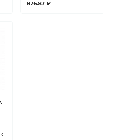
826.87 ₽
A
 с