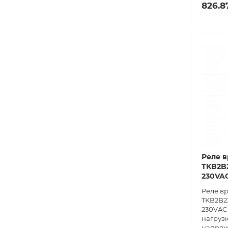
826.8
Реле в
TKB2B2
230VA
Реле в
TKB2B23
230VAC 
нагрузк
напряж