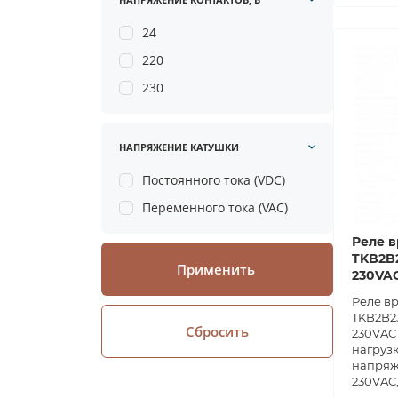
24
220
230
НАПРЯЖЕНИЕ КАТУШКИ
Постоянного тока (VDC)
Переменного тока (VAC)
Реле в
TKB2B2
Применить
230VA
Реле в
TKB2B23
Сбросить
230VAC 
нагрузк
напряж
230VAC,