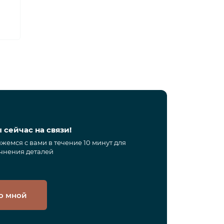
 сейчас на связи!
жемся с вами в течение 10 минут для
чнения деталей
о мной