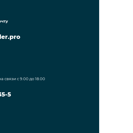
очту
er.pro
а связи с 9.00 до 18.00
35-5