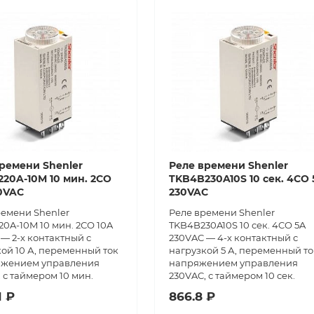
ремени Shenler
Реле времени Shenler
20A-10M 10 мин. 2СО
TKB4B230A10S 10 сек. 4CO 
0VAC
230VAC
ремени Shenler
Реле времени Shenler
0A-10M 10 мин. 2СО 10A
TKB4B230A10S 10 сек. 4CO 5A
— 2-х контактный с
230VAC — 4-х контактный с
ой 10 А, переменный ток
нагрузкой 5 А, переменный то
яжением управления
напряжением управления
 с таймером 10 мин.
230VAC, с таймером 10 сек.
1 ₽
866.8 ₽