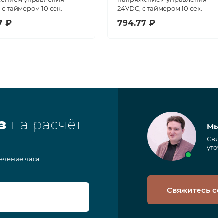
 с таймером 10 сек.
24VDC, с таймером 10 сек.
7 ₽
794.77 ₽
з
на расчёт
Мы
Свя
уто
течение часа
Свяжитесь с