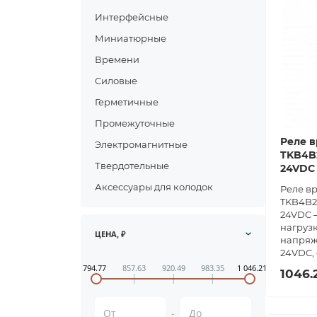
Интерфейсные
Миниатюрные
Времени
Силовые
Герметичные
Промежуточные
Реле в
Электромагнитные
TKB4B2
Твердотельные
24VDC
Аксессуары для колодок
Реле в
TKB4B2
24VDC —
нагрузк
ЦЕНА, ₽
напряж
24VDC, 
794.77
857.63
920.49
983.35
1 046.21
1046.