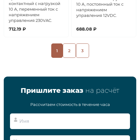
контактный с нагрузкой
10 А, постоянный ток с
10 А, переменный ток с
напряжением
напряжением
управления 12VDC.
управления 230VAC.
712.19 ₽
688.08 ₽
1
2
3
Пришлите заказ
на расчёт
Рассчитаем стоимость в течение часа