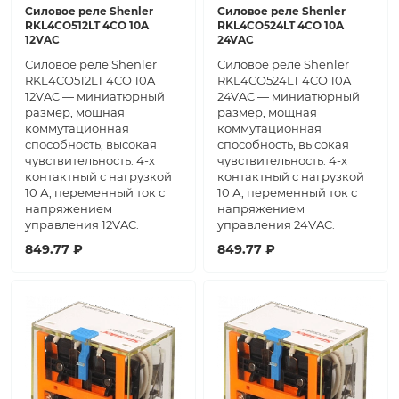
Силовое реле Shenler
Силовое реле Shenler
RKL4CO512LT 4CO 10A
RKL4CO524LT 4CO 10A
12VAC
24VAC
Силовое реле Shenler
Силовое реле Shenler
RKL4CO512LT 4CO 10A
RKL4CO524LT 4CO 10A
12VAC — миниатюрный
24VAC — миниатюрный
размер, мощная
размер, мощная
коммутационная
коммутационная
способность, высокая
способность, высокая
чувствительность. 4-х
чувствительность. 4-х
контактный с нагрузкой
контактный с нагрузкой
10 А, переменный ток с
10 А, переменный ток с
напряжением
напряжением
управления 12VAC.
управления 24VAC.
849.77 ₽
849.77 ₽