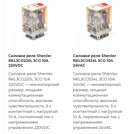
Силовое реле Shenler
Силовое реле Shenler
RKL3CO220L 3CO 10A
RKL3CO524L 3CO 10A
220VDC
24VAC
Силовое реле Shenler
Силовое реле Shenler
RKL3CO220L 3CO 10A
RKL3CO524L 3CO 10A
220VDC — миниатюрный
24VAC — миниатюрный
размер, мощная
размер, мощная
коммутационная
коммутационная
способность, высокая
способность, высокая
чувствительность. 3-х
чувствительность. 3-х
контактный с нагрузкой
контактный с нагрузкой
10 А, постоянный ток с
10 А, переменный ток с
напряжением
напряжением
управления 220VDC.
управления 24VAC.