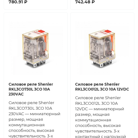
780.91 ₽
742.48 ₽
Силовое реле Shenler
Силовое реле Shenler
RKL3CO730L 3CO 10A
RKL3CO012L 3CO 10A 12VDC
230VAC
Силовое реле Shenler
Силовое реле Shenler
RKL3CO012L 3CO 10A
RKL3CO730L 3CO 10A
12VDC — миниатюрный
230VAC — миниатюрный
размер, мощная
размер, мощная
коммутационная
коммутационная
способность, высокая
способность, высокая
чувствительность. 3-х
чувствительность. 3-х
контактный с нагрузкой