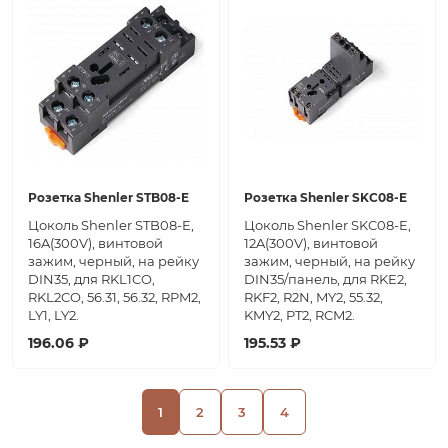
Розетка Shenler STB08-E
Розетка Shenler SKC08-E
Цоколь Shenler STB08-E,
Цоколь Shenler SKC08-E,
16A(300V), винтовой
12A(300V), винтовой
зажим, черный, на рейку
зажим, черный, на рейку
DIN35, для RKL1CO,
DIN35/панель, для RKE2,
RKL2CO, 56.31, 56.32, RPM2,
RKF2, R2N, MY2, 55.32,
LY1, LY2.
KMY2, PT2, RCM2.
196.06 ₽
195.53 ₽
1
2
3
4