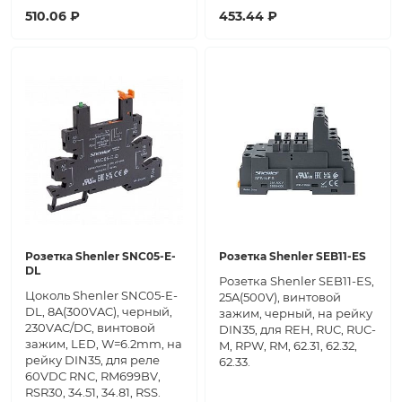
510.06 ₽
453.44 ₽
Розетка Shenler SNC05-E-
Розетка Shenler SEB11-ES
DL
Розетка Shenler SEB11-ES,
Цоколь Shenler SNC05-E-
25A(500V), винтовой
DL, 8A(300VAC), черный,
зажим, черный, на рейку
230VAC/DC, винтовой
DIN35, для REH, RUC, RUC-
зажим, LED, W=6.2mm, на
M, RPW, RM, 62.31, 62.32,
рейку DIN35, для реле
62.33.
60VDC RNC, RM699BV,
RSR30, 34.51, 34.81, RSS.