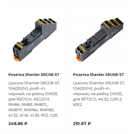
Розетка Shenler SRC08-ST
Розетка Shenler SRU08-ST
Цоколь Shenler SRC08-ST,
Цоколь Shenler SRU08-ST,
10A(300V), push-in,
10A(300V), push-in,
черный, на рейку DIN35,
черный, на рейку DIN35,
для R2G1CH, R2G2CH,
для RFT2CO, 46.52, G2R-2,
RM84, RM85, RM87L,
KRI2.
RM87P, RMP84, RMP85,
41.52, 41.61, 41.81, RT2, G2R.
248.86 ₽
210.67 ₽