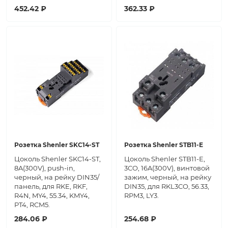
452.42 ₽
362.33 ₽
Розетка Shenler SKC14-ST
Розетка Shenler STB11-E
Цоколь Shenler SKC14-ST,
Цоколь Shenler STB11-E,
8A(300V), push-in,
3CO, 16A(300V), винтовой
черный, на рейку DIN35/
зажим, черный, на рейку
панель, для RKE, RKF,
DIN35, для RKL3CO, 56.33,
R4N, MY4, 55.34, KMY4,
RPM3, LY3.
PT4, RCM5.
284.06 ₽
254.68 ₽