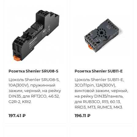
Розетка Shenler SRU08-S
Розетка Shenler SUB11-E
Цоколь Shenler SRU08-S,
Цоколь Shenler SUB11-E,
10A(300V), пружинный
3CO/11pin, 12A(300V),
зажим, черный, на рейку
винтовой зажим, черный,
DIN35, для RFT2CO, 46.52,
на рейку DIN35/панель,
G2R-2, KRI2.
для RUB3CO, R15, 60.13,
RRD3, MT3, RUMC3, MK3.
197.41 ₽
196.11 ₽