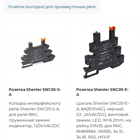
Розетки (колодки) для промежуточных реле
Розетка Shenler SNC05-S-
Розетка Shenler SNC05-E-
A
A
Колодка интерфейсного
Цоколь Shenler SNC05-E-
реле Shenler SNC05-S-A,
A, 8A(300VAC), черный,
для реле RNC,
(12...24VAC/DC), винтовой
пружинный зажим,
зажим, LED, W=6.2mm, на
индикатор, 12/24VAC/DC.
рейку DIN35, для RNC,
RM699BV, RSR30, 34.51,
34.81, RSS, HF41F.