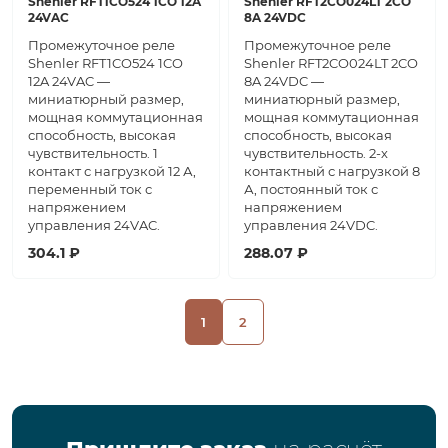
Shenler RFT1CO524 1CO 12A
Shenler RFT2CO024LT 2CO
24VAC
8A 24VDC
Промежуточное реле
Промежуточное реле
Shenler RFT1CO524 1CO
Shenler RFT2CO024LT 2CO
12A 24VAC —
8A 24VDC —
миниатюрный размер,
миниатюрный размер,
мощная коммутационная
мощная коммутационная
способность, высокая
способность, высокая
чувствительность. 1
чувствительность. 2-х
контакт с нагрузкой 12 А,
контактный с нагрузкой 8
переменный ток с
А, постоянный ток с
напряжением
напряжением
управления 24VAC.
управления 24VDC.
304.1 ₽
288.07 ₽
1
2