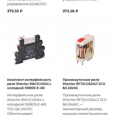
управления 24VAC/DC.
375.53 ₽
373.28 ₽
Комплект интерфейсного
Промежуточное реле
реле Shenler RNC1CO024 с
Shenler RFT2CO524LT 2CO
колодкой SNB05-E-AR
8A 24VAC
Интерфейсное реле
Промежуточное реле
Shenler RNC1CO024 с
Shenler RFT2CO524LT 2CO
колодкой SNB05-E-AR,
8A 24VAC —
1CO, 6A, 24VDC.
миниатюрный размер,
Обеспечивает
мощная коммутационная