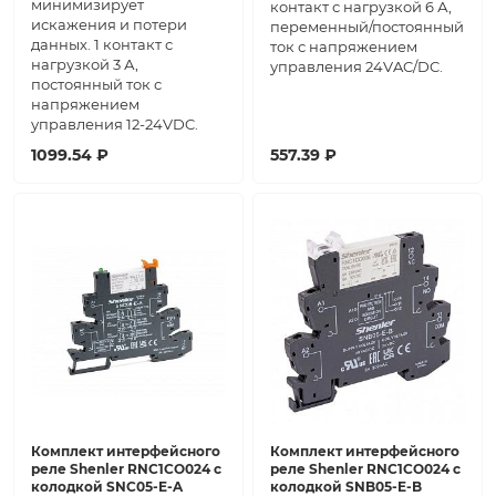
минимизирует
контакт с нагрузкой 6 А,
искажения и потери
переменный/постоянный
данных. 1 контакт с
ток с напряжением
нагрузкой 3 А,
управления 24VAC/DC.
постоянный ток с
напряжением
управления 12-24VDC.
1099.54 ₽
557.39 ₽
Комплект интерфейсного
Комплект интерфейсного
реле Shenler RNC1CO024 с
реле Shenler RNC1CO024 с
колодкой SNC05-E-A
колодкой SNB05-E-B