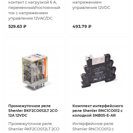
контакт с нагрузкой 6 А,
напряжением
переменный/постоянный
управления 12VDC.
ток с напряжением
управления 12VAC/DC.
529.63 ₽
493.79 ₽
Промежуточное реле
Комплект интерфейсного
Shenler RKF2CO012LT 2CO
реле Shenler RNC1CO012 с
12A 12VDC
колодкой SNB05-E-AR
Промежуточное реле
Интерфейсное реле
Shenler RKF2CO012LT 2CO
Shenler RNC1CO012 с