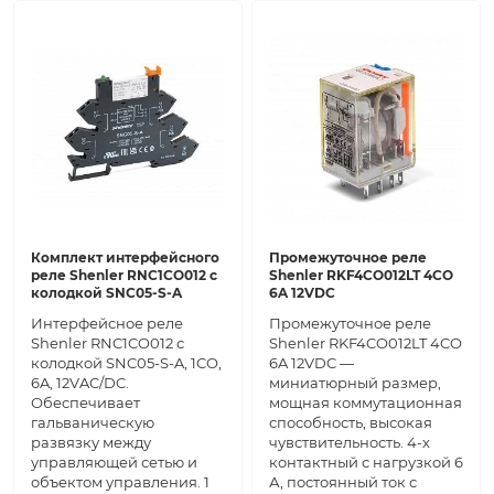
Комплект интерфейсного
Промежуточное реле
реле Shenler RNC1CO012 с
Shenler RKF4CO012LT 4CO
колодкой SNC05-S-A
6A 12VDC
Интерфейсное реле
Промежуточное реле
Shenler RNC1CO012 с
Shenler RKF4CO012LT 4CO
колодкой SNC05-S-A, 1CO,
6A 12VDC —
6A, 12VAC/DC.
миниатюрный размер,
Обеспечивает
мощная коммутационная
гальваническую
способность, высокая
развязку между
чувствительность. 4-х
управляющей сетью и
контактный с нагрузкой 6
объектом управления. 1
А, постоянный ток с