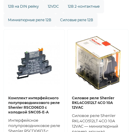
12В на DIN рейку
12VDC
12В 2-контактные
Миниатюрные реле 12В
Силовые реле 12В
Комплект интерфейсного
Силовое реле Shenler
полупроводникового реле
RKL4CO512LT 4CO 10A
Shenler RSCD06D3 с
12VAC
колодкой SNC05-E-A
Силовое реле Shenler
Интерфейсное
RKL4CO512LT 4CO 10A
полупроводниковое реле
12VAC — миниатюрный
Shenler RSCD06D3 с
размер, мощная