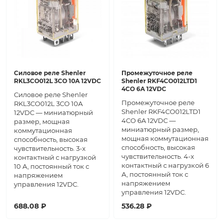
Силовое реле Shenler
Промежуточное реле
RKL3CO012L 3CO 10A 12VDC
Shenler RKF4CO012LTD1
4CO 6A 12VDC
Силовое реле Shenler
Промежуточное реле
RKL3CO012L 3CO 10A
Shenler RKF4CO012LTD1
12VDC — миниатюрный
4CO 6A 12VDC —
размер, мощная
миниатюрный размер,
коммутационная
мощная коммутационная
способность, высокая
способность, высокая
чувствительность. 3-х
чувствительность. 4-х
контактный с нагрузкой
контактный с нагрузкой 6
10 А, постоянный ток с
А, постоянный ток с
напряжением
напряжением
управления 12VDC.
управления 12VDC.
688.08 ₽
536.28 ₽