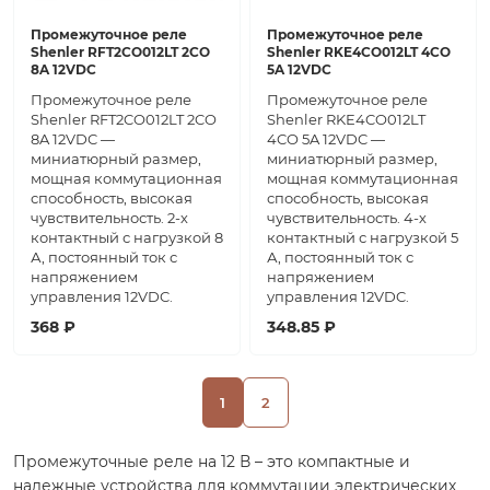
Промежуточное реле
Промежуточное реле
Shenler RFT2CO012LT 2CO
Shenler RKE4CO012LT 4CO
8A 12VDC
5A 12VDC
Промежуточное реле
Промежуточное реле
Shenler RFT2CO012LT 2CO
Shenler RKE4CO012LT
8A 12VDC —
4CO 5A 12VDC —
миниатюрный размер,
миниатюрный размер,
мощная коммутационная
мощная коммутационная
способность, высокая
способность, высокая
чувствительность. 2-х
чувствительность. 4-х
контактный с нагрузкой 8
контактный с нагрузкой 5
А, постоянный ток с
А, постоянный ток с
напряжением
напряжением
управления 12VDC.
управления 12VDC.
368 ₽
348.85 ₽
1
2
Промежуточные реле на 12 В – это компактные и
надежные устройства для коммутации электрических