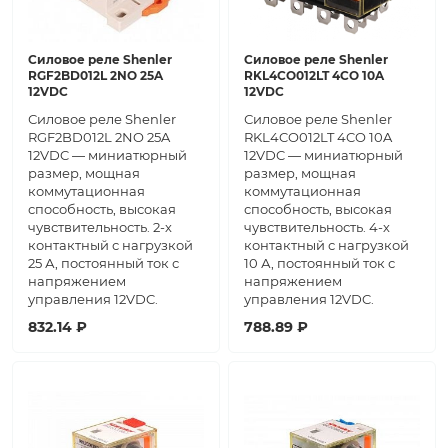
Силовое реле Shenler
Силовое реле Shenler
RGF2BD012L 2NO 25A
RKL4CO012LT 4CO 10A
12VDC
12VDC
Силовое реле Shenler
Силовое реле Shenler
RGF2BD012L 2NO 25A
RKL4CO012LT 4CO 10A
12VDC — миниатюрный
12VDC — миниатюрный
размер, мощная
размер, мощная
коммутационная
коммутационная
способность, высокая
способность, высокая
чувствительность. 2-х
чувствительность. 4-х
контактный с нагрузкой
контактный с нагрузкой
25 А, постоянный ток с
10 А, постоянный ток с
напряжением
напряжением
управления 12VDC.
управления 12VDC.
832.14 ₽
788.89 ₽