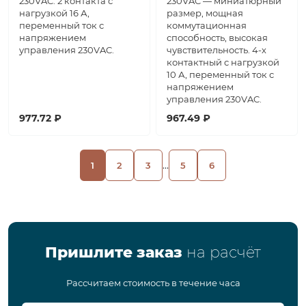
230VAC. 2 контакта с
230VAC — миниатюрный
нагрузкой 16 А,
размер, мощная
переменный ток с
коммутационная
напряжением
способность, высокая
управления 230VAC.
чувствительность. 4-х
контактный с нагрузкой
10 А, переменный ток с
напряжением
управления 230VAC.
977.72 ₽
967.49 ₽
...
1
2
3
5
6
Пришлите заказ
на расчёт
Рассчитаем стоимость в течение часа