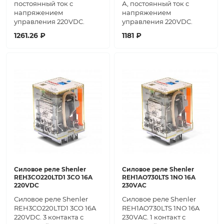
постоянный ток с
А, постоянный ток с
напряжением
напряжением
управления 220VDC.
управления 220VDC.
1261.26 ₽
1181 ₽
Силовое реле Shenler
Силовое реле Shenler
REH3CO220LTD1 3CO 16A
REH1AO730LTS 1NO 16A
220VDC
230VAC
Силовое реле Shenler
Силовое реле Shenler
REH3CO220LTD1 3CO 16A
REH1AO730LTS 1NO 16A
220VDC. 3 контакта с
230VAC. 1 контакт с