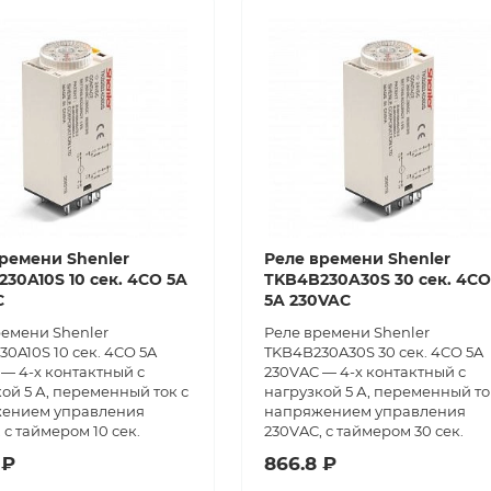
ремени Shenler
Реле времени Shenler
30A10S 10 сек. 4CO 5A
TKB4B230A30S 30 сек. 4CO
C
5A 230VAC
ремени Shenler
Реле времени Shenler
0A10S 10 сек. 4CO 5A
TKB4B230A30S 30 сек. 4CO 5A
— 4-х контактный с
230VAC — 4-х контактный с
ой 5 А, переменный ток с
нагрузкой 5 А, переменный то
ением управления
напряжением управления
 с таймером 10 сек.
230VAC, с таймером 30 сек.
 ₽
866.8 ₽