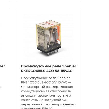
ler
Промежуточное реле Shenler
RKE4CO615LS 4CO 5A 115VAC
Промежуточное реле Shenler
RKE4CO615LS 4CO 5A 115VAC —
миниатюрный размер, мощная
DC
коммутационная способность,
высокая чувствительность. 4-х
контактный с нагрузкой 5 А,
переменный ток с напряжением
управления 115VAC.