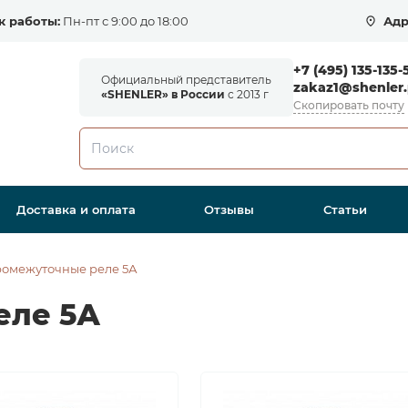
к работы:
Пн-пт с 9:00 до 18:00
Адр
+7 (495) 135-135-
Официальный представитель
zakaz1@shenler.
«SHENLER» в России
с 2013 г
Скопировать почту
Доставка и оплата
Отзывы
Статьи
омежуточные реле 5А
еле 5А