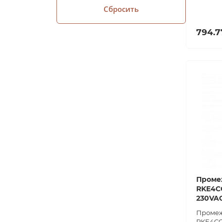
Сбросить
794.7
Проме
RKE4C
230VA
Промеж
RKE4CO