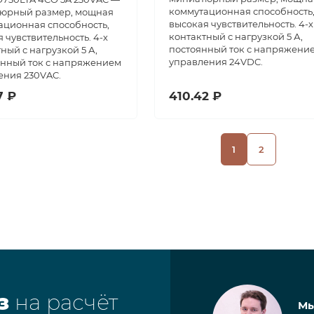
коммутационная способность
юрный размер, мощная
высокая чувствительность. 4-х
ационная способность,
контактный с нагрузкой 5 А,
 чувствительность. 4-х
постоянный ток с напряжени
ный с нагрузкой 5 А,
управления 24VDC.
нный ток с напряжением
ения 230VAC.
7 ₽
410.42 ₽
1
2
з
на расчёт
Мы