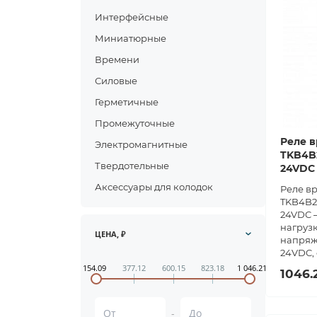
Интерфейсные
Миниатюрные
Времени
Силовые
Герметичные
Промежуточные
Реле в
Электромагнитные
TKB4B2
Твердотельные
24VDC
Аксессуары для колодок
Реле в
TKB4B2
24VDC —
нагрузк
ЦЕНА, ₽
напряж
24VDC, 
154.09
377.12
600.15
823.18
1 046.21
1046.