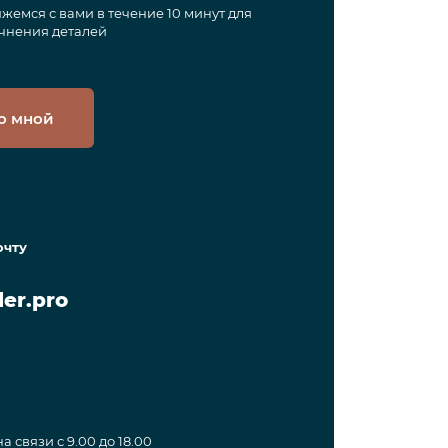
жемся с вами в течение 10 минут для
чнения деталей
о мной
очту
er.pro
а связи с 9.00 до 18.00