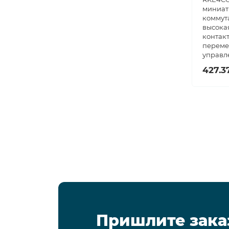
миниат
коммут
высокая
контакт
переме
управл
427.3
Пришлите зака