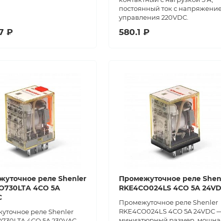
постоянный ток с напряжени
управления 220VDC.
7 ₽
580.1 ₽
жуточное реле Shenler
Промежуточное реле Shen
O730LTA 4CO 5A
RKE4CO024LS 4CO 5A 24V
C
Промежуточное реле Shenler
RKE4CO024LS 4CO 5A 24VDC 
уточное реле Shenler
миниатюрный размер, мощна
730LTA 4CO 5A 230VAC —