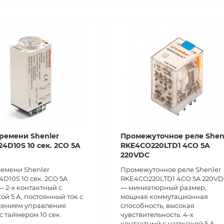
ремени Shenler
Промежуточное реле Shen
4D10S 10 сек. 2CO 5A
RKE4CO220LTD1 4CO 5A
220VDC
ремени Shenler
Промежуточное реле Shenler
D10S 10 сек. 2CO 5A
RKE4CO220LTD1 4CO 5A 220V
 2-х контактный с
— миниатюрный размер,
ой 5 А, постоянный ток с
мощная коммутационная
ением управления
способность, высокая
с таймером 10 сек.
чувствительность. 4-х
контактный с нагрузкой 5 А,