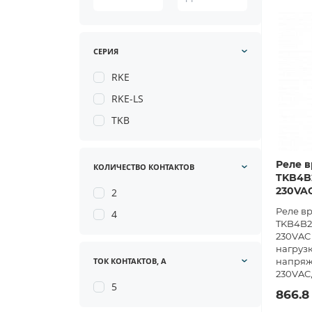
СЕРИЯ
RKE
RKE-LS
TKB
Реле в
КОЛИЧЕСТВО КОНТАКТОВ
TKB4B2
230VA
2
Реле в
4
TKB4B23
230VAC 
нагрузк
ТОК КОНТАКТОВ, А
напряж
230VAC,
5
866.8