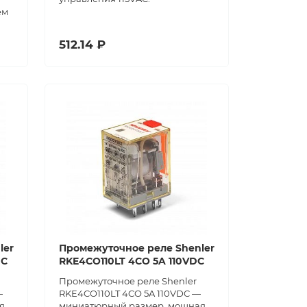
ем
512.14 ₽
ler
Промежуточное реле Shenler
DC
RKE4CO110LT 4CO 5A 110VDC
Промежуточное реле Shenler
—
RKE4CO110LT 4CO 5A 110VDC —
я
миниатюрный размер, мощная