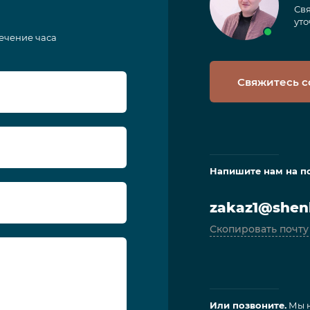
Свя
уто
течение часа
Свяжитесь с
Напишите нам на п
zakaz1@shenl
Скопировать почту
Или позвоните.
Мы н