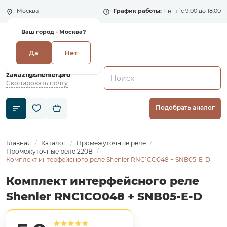
Москва
График работы:
Пн-пт с 9:00 до 18:00
Ваш город -
Москва?
Да
Нет
+7 (495) 135-135-5
zakaz1@shenler.pro
Скопировать почту
Подобрать аналог
Главная
Каталог
Промежуточные реле
Промежуточные реле 220В
Комплект интерфейсного реле Shenler RNC1CO048 + SNB05-E-D
Комплект интерфейсного реле
Shenler RNC1CO048 + SNB05-E-D