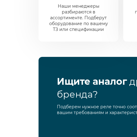
Наши менеджеры
разбираются в
ассортименте. Подберут
оборудование по вашему
ТЗ или спецификации
Ищите аналог
д
бренда?
Подберем нужное реле точно соо
вашим требованиям и характерис