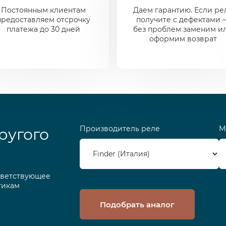
Постоянным клиентам
Даем гарантию. Если ре
предоставляем отсрочку
получите с дефектами 
платежа до 30 дней
без проблем заменим и
оформим возврат
Производитель реле
М
ругого
тветствующее
тикам
Подобрать аналог