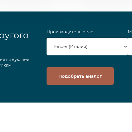
Производитель реле
М
ругого
тветствующее
тикам
Подобрать аналог