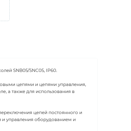
колей SNB05/SNC05, IP60.
ловыми цепями и цепями управления,
е, а также для использования в
переключения цепей постоянного и
и и управления оборудованием и