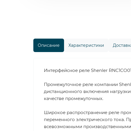
Описание
Характеристики
Доставка
Интерфейсное реле Shenler RNC1CO012
Промежуточное реле компании Shenl
дистанционного включения нагрузки 
качестве промежуточных.
Широкое распространение реле пром
переменного электрического тока. П
всевозможными производственными п