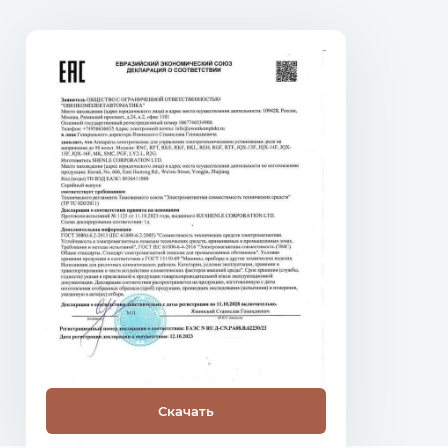
Скачать
С