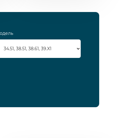
одель