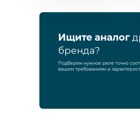
Ищите аналог
д
бренда?
Подберем нужное реле точно соо
вашим требованиям и характерис