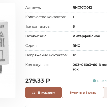
Артикул:
RNC1CO012
Количество контактов:
1
Ток контактов:
6
Назначение:
Интерфейсное
Серия:
RNC
Напряжение контактов:
12
Код катушки:
003~060:3~60 В пос
ток
279.33 ₽
В на
В корзину
Купить в 1 клик