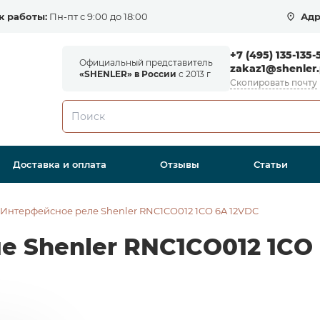
к работы:
Пн-пт с 9:00 до 18:00
Адр
+7 (495) 135-135-
Официальный представитель
zakaz1@shenler.
«SHENLER» в России
с 2013 г
Скопировать почту
Доставка и оплата
Отзывы
Статьи
Интерфейсное реле Shenler RNC1CO012 1CO 6A 12VDC
е Shenler RNC1CO012 1CO