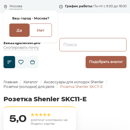
Москва
График работы:
Пн-пт с 9:00 до 18:00
Ваш город -
Москва?
Да
Нет
+7 (495) 135-135-5
zakaz1@shenler.pro
Скопировать почту
Подобрать аналог
Главная
Каталог
Аксессуары для колодок Shenler
Розетки (колодки) для реле
Розетка Shenler SKC11-E
Розетка Shenler SKC11-E
5,0
рейтинг компании на
Яндекс картах