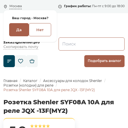
Москва
График работы:
Пн-пт с 9:00 до 18:00
Ваш город -
Москва?
Да
Нет
+7 (495) 135-135-5
zakaz1@shenler.pro
Скопировать почту
Подобрать аналог
Главная
Каталог
Аксессуары для колодок Shenler
Розетки (колодки) для реле
Розетка Shenler SYF08A 10A для реле JQX -13F(MY2)
Розетка Shenler SYF08A 10A для
реле JQX -13F(MY2)