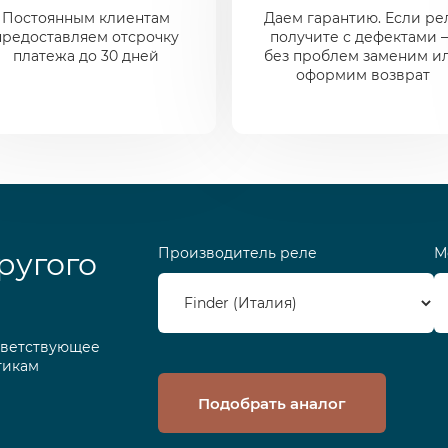
Постоянным клиентам
Даем гарантию. Если ре
предоставляем отсрочку
получите с дефектами 
платежа до 30 дней
без проблем заменим и
оформим возврат
Производитель реле
М
ругого
тветствующее
тикам
Подобрать аналог