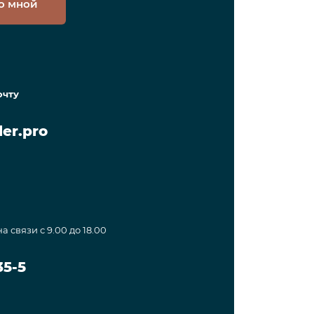
о мной
очту
er.pro
а связи с 9.00 до 18.00
35-5