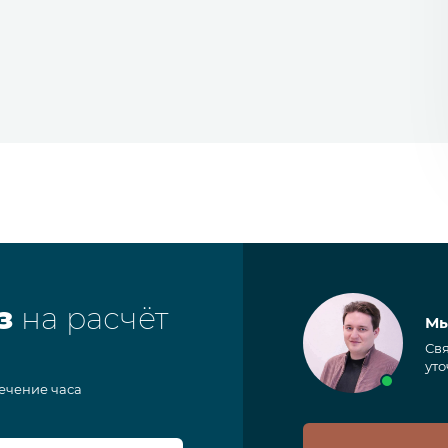
з
на расчёт
Мы
Свя
уто
течение часа