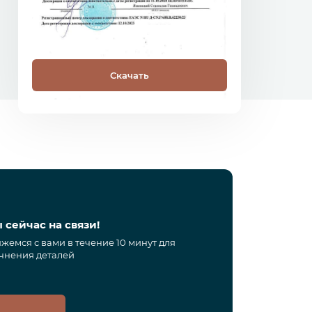
Скачать
С
 сейчас на связи!
жемся с вами в течение 10 минут для
чнения деталей