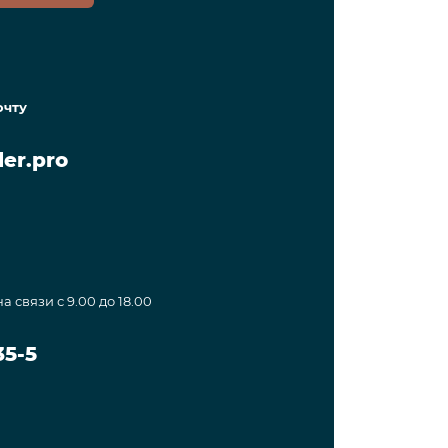
очту
er.pro
а связи с 9.00 до 18.00
35-5