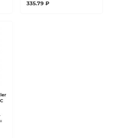
335.79 ₽
ler
DC
—
я
,