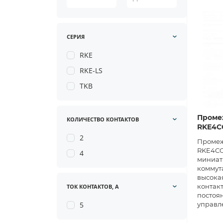
СЕРИЯ
RKE
RKE-LS
TKB
Проме
КОЛИЧЕСТВО КОНТАКТОВ
RKE4C
2
Промеж
RKE4CO
4
миниат
коммут
высокая
контакт
ТОК КОНТАКТОВ, А
постоя
5
управл