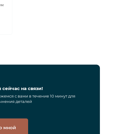
ем
 сейчас на связи!
жемся с вами в течение 10 минут для
чнения деталей
о мной