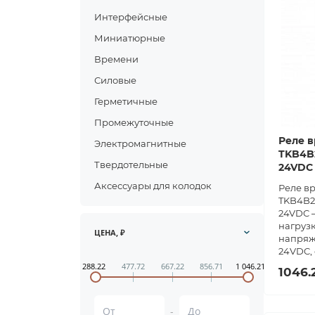
Интерфейсные
Миниатюрные
Времени
Силовые
Герметичные
Промежуточные
Реле в
Электромагнитные
TKB4B2
Твердотельные
24VDC
Аксессуары для колодок
Реле в
TKB4B2
24VDC —
нагрузк
ЦЕНА, ₽
напряж
24VDC, 
288.22
477.72
667.22
856.71
1 046.21
1046.