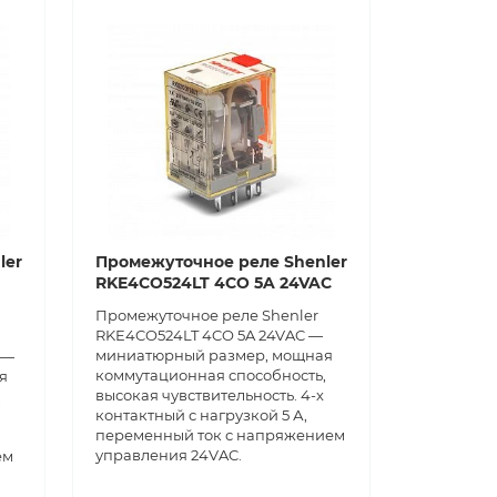
ler
Промежуточное реле Shenler
RKE4CO524LT 4CO 5A 24VAC
Промежуточное реле Shenler
RKE4CO524LT 4CO 5A 24VAC —
миниатюрный размер, мощная
 —
коммутационная способность,
я
высокая чувствительность. 4-х
,
контактный с нагрузкой 5 А,
переменный ток с напряжением
управления 24VAC.
ем