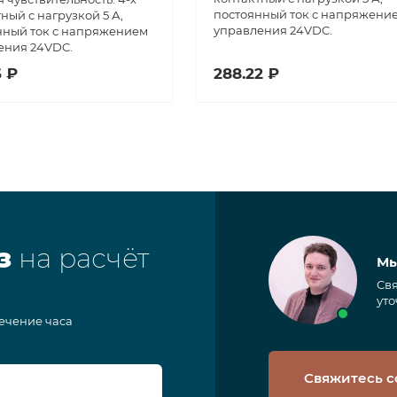
постоянный ток с напряжени
ный с нагрузкой 5 А,
управления 24VDC.
нный ток с напряжением
ения 24VDC.
6 ₽
288.22 ₽
з
на расчёт
Мы
Свя
уто
течение часа
Свяжитесь с