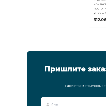
контакт
постоя
управл
312.0
Пришлите зака
Рассчитаем стоимость в 