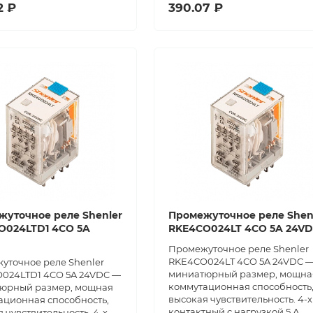
2 ₽
390.07 ₽
жуточное реле Shenler
Промежуточное реле Shen
O024LTD1 4CO 5A
RKE4CO024LT 4CO 5A 24V
Промежуточное реле Shenler
RKE4CO024LT 4CO 5A 24VDC 
уточное реле Shenler
миниатюрный размер, мощна
024LTD1 4CO 5A 24VDC —
коммутационная способность
юрный размер, мощная
высокая чувствительность. 4-х
ационная способность,
контактный с нагрузкой 5 А,
 чувствительность. 4-х