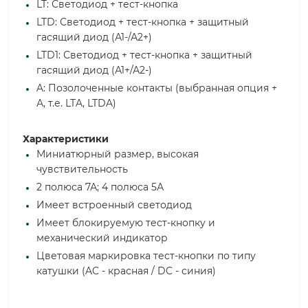
LT: Светодиод + тест-кнопка
LTD: Светодиод + тест-кнопка + защитный
гасящий диод (А1-/А2+)
LTD1: Светодиод + тест-кнопка + защитный
гасящий диод (А1+/А2-)
A: Позолоченные контакты (выбранная опция +
А, т.е. LTA, LTDA)
Характеристики
Миниатюрный размер, высокая
чувствительность
2 полюса 7А; 4 полюса 5А
Имеет встроенный светодиод
Имеет блокируемую тест-кнопку и
механический индикатор
Цветовая маркировка тест-кнопки по типу
катушки (AC - красная / DC - синия)