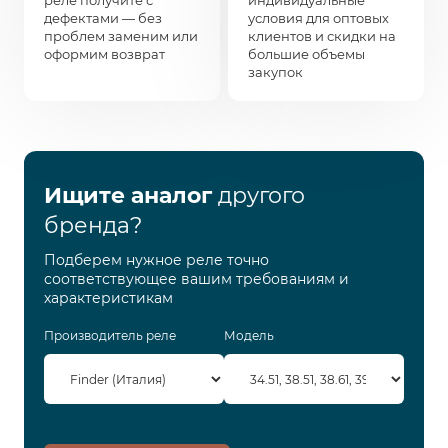
реле получите с
индивидуальные
дефектами — без
условия для оптовых
проблем заменим или
клиентов и скидки на
оформим возврат
большие объемы
закупок
Ищите аналог
другого
бренда?
Подберем нужное реле точно
соответствующее вашим требованиям и
характеристикам
Производитель реле
Модель