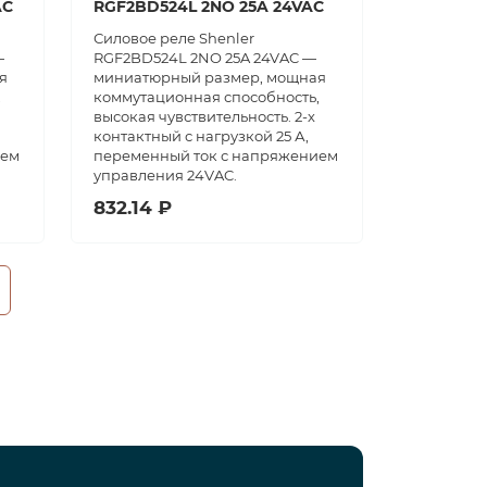
AC
RGF2BD524L 2NO 25A 24VAC
Силовое реле Shenler
—
RGF2BD524L 2NO 25A 24VAC —
я
миниатюрный размер, мощная
,
коммутационная способность,
высокая чувствительность. 2-х
контактный с нагрузкой 25 А,
ием
переменный ток с напряжением
управления 24VAC.
832.14 ₽