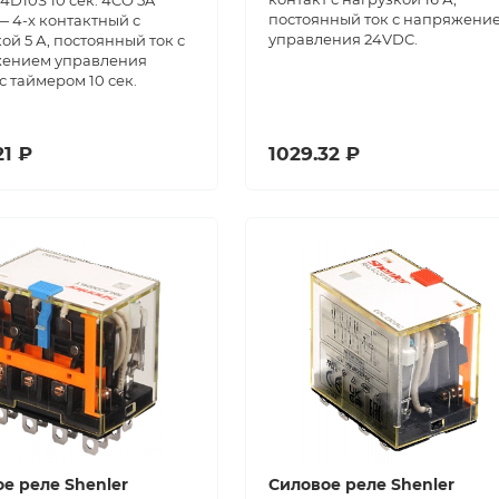
D10S 10 сек. 4CO 5A
постоянный ток с напряжени
 4-х контактный с
управления 24VDC.
ой 5 А, постоянный ток с
ением управления
с таймером 10 сек.
21 ₽
1029.32 ₽
е реле Shenler
Силовое реле Shenler