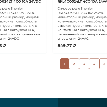
O024LT 4CO 10A 24VDC
RKL4CO524LT 4CO 10A 24V
 реле Shenler
Силовое реле Shenler
024LT 4CO 10A 24VDC —
RKL4CO524LT 4CO 10A 24VAC 
юрный размер, мощная
миниатюрный размер, мощна
ационная способность,
коммутационная способность
 чувствительность. 4-х
высокая чувствительность. 4-х
ный с нагрузкой 10 А,
контактный с нагрузкой 10 А,
нный ток с напряжением
переменный ток с напряжен
ения 24VDC.
управления 24VAC.
6 ₽
849.77 ₽
1
2
3
4
5