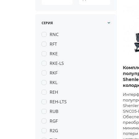
СЕРИЯ
RNC
RFT
RKE
RKE-LS
Компл
RKF
полуп
Shenle
RKL
колодк
REH
Интерф
полупр
REH-LTS
Shenle
RUB
SNC05-E
Обеспе
RGF
преобр
миними
R2G
потери 