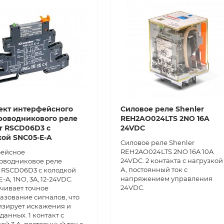
ект интерфейсного
Силовое реле Shenler
роводникового реле
REH2AO024LTS 2NO 16A
r RSCD06D3 с
24VDC
ой SNC05-E-A
Силовое реле Shenler
REH2AO024LTS 2NO 16A 10A
ейсное
24VDC. 2 контакта с нагрузкой
оводниковое реле
А, постоянный ток с
r RSCD06D3 с колодкой
напряжением управления
-A, 1NO, 3A, 12-24VDC.
24VDC.
чивает точное
азование сигналов, что
зирует искажения и
данных. 1 контакт с