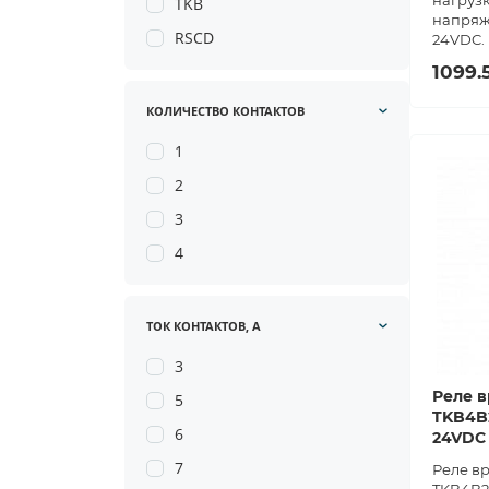
нагрузк
TKB
напряж
RSCD
24VDC.
1099.
КОЛИЧЕСТВО КОНТАКТОВ
1
2
3
4
ТОК КОНТАКТОВ, А
3
Реле в
5
TKB4B2
6
24VDC
7
Реле в