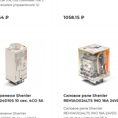
ой 3 А, постоянный ток с
ением управления 12-
54 ₽
1058.15 ₽
ремени Shenler
Силовое реле Shenler
4D10S 10 сек. 4CO 5A
REH1AO024LTS 1NO 16A 24
Силовое реле Shenler
REH1AO024LTS 1NO 16A 24VDC. 
ремени Shenler
контакт с нагрузкой 16 А,