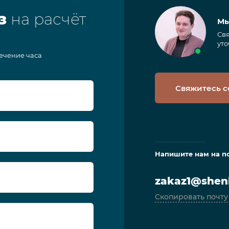
з
на расчёт
Мы
Свя
уто
течение часа
Свяжитесь с
Напишите нам на п
zakaz1@shenl
Скопировать почту