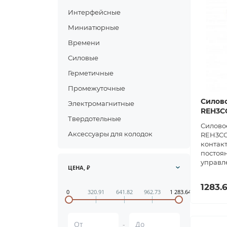
Интерфейсные
Миниатюрные
Времени
Силовые
Герметичные
Промежуточные
Силово
Электромагнитные
REH3C
Твердотельные
Силовое
Аксессуары для колодок
REH3CO
контакт
постоя
управл
ЦЕНА, ₽
1283.
0
320.91
641.82
962.73
1 283.64