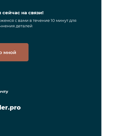
 сейчас на связи!
жемся с вами в течение 10 минут для
чнения деталей
о мной
очту
er.pro