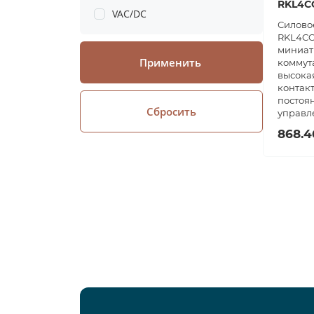
RKL4C
VAC/DC
Силовое
RKL4CO
миниат
Применить
коммут
высокая
контакт
постоя
Сбросить
управл
868.4