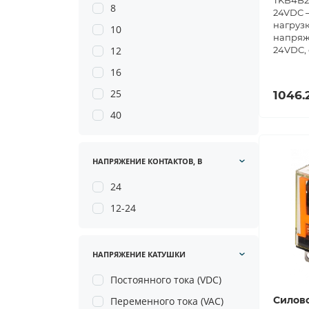
TKB4B24
8
24VDC —
нагрузк
10
напряж
12
24VDC, 
16
25
1046.
40
НАПРЯЖЕНИЕ КОНТАКТОВ, В
24
12-24
НАПРЯЖЕНИЕ КАТУШКИ
Постоянного тока (VDC)
Силово
Переменного тока (VAC)