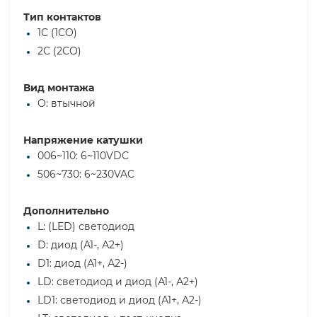
Тип контактов
1C (1CO)
2C (2CO)
Вид монтажа
O: втычной
Напряжение катушки
006~110: 6~110VDC
506~730: 6~230VAC
Дополнительно
L: (LED) светодиод
D: диод (А1-, А2+)
D1: диод (А1+, А2-)
LD: светодиод и диод (А1-, А2+)
LD1: светодиод и диод (А1+, А2-)