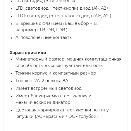
LT: светодиод + тест-кнопка
LTD: светодиод + тест-кнопка диод (А1-, А2+)
LTD1: светодиод + тест-кнопка диод (А1+, А2-)
B: крышка с фланцем (Ваш выбор + B,
например, LB, DB, LDB.)
A: позолоченные контакты
Характеристики
Миниатюрный размер, мощная коммутационная
способность, высокая чувствительность.
Тонкий корпус и компактный размер
1 полюс 12А; 2 полюса 8А
Имеет встроенный светодиод
Имеет блокируемую тест-кнопку и
механических индикатор
Цветовая маркировка тест-кнопки по типу
катушки (AC - красный / DC - голубой)