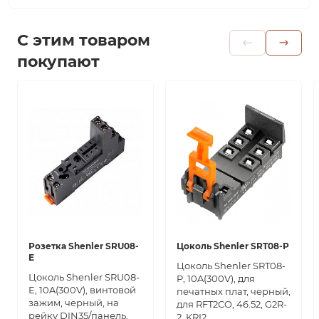
С этим товаром
покупают
Розетка Shenler SRU08-
Цоколь Shenler SRT08-P
E
Цоколь Shenler SRT08-
Цоколь Shenler SRU08-
P, 10A(300V), для
E, 10A(300V), винтовой
печатных плат, черный,
зажим, черный, на
для RFT2CO, 46.52, G2R-
рейку DIN35/панель,
2, KRI2