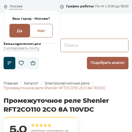
Москва
График работы:
Пн-пт с 9:00 до 18:00
Ваш город -
Москва?
Да
Нет
+7 (495) 135-135-5
zakaz1@shenler.pro
Скопировать почту
Подобрать аналог
Главная
Каталог
Электромагнитные реле
Промежуточное реле Shenler RFT2CO110 2CO 8A 110VDC
Промежуточное реле Shenler
RFT2CO110 2CO 8A 110VDC
5,0
рейтинг компании на