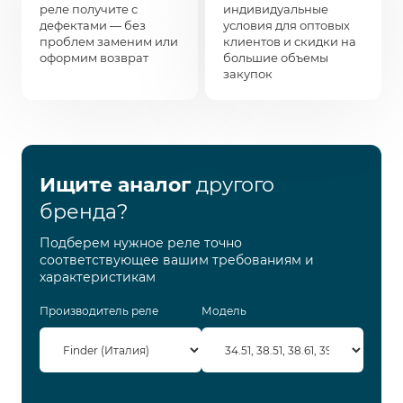
реле получите с
индивидуальные
дефектами — без
условия для оптовых
проблем заменим или
клиентов и скидки на
оформим возврат
большие объемы
закупок
Ищите аналог
другого
бренда?
Подберем нужное реле точно
соответствующее вашим требованиям и
характеристикам
Производитель реле
Модель