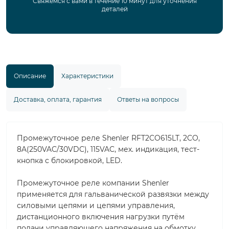
Свяжемся с вами в течение 10 минут для уточнения
деталей
Описание
Характеристики
Доставка, оплата, гарантия
Ответы на вопросы
Промежуточное реле Shenler RFT2CO615LT, 2CO,
8A(250VAC/30VDC), 115VAC, мех. индикация, тест-
кнопка с блокировкой, LED.
Промежуточное реле компании Shenler
применяется для гальванической развязки между
силовыми цепями и цепями управления,
дистанционного включения нагрузки путём
подачи управляющего напряжения на обмотку