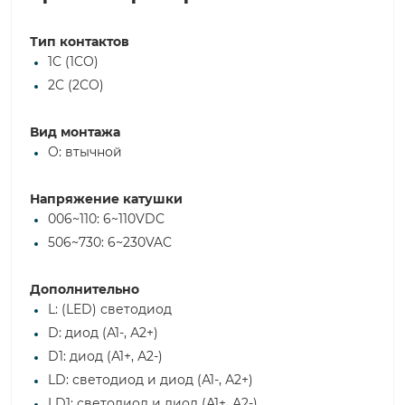
Тип контактов
1C (1CO)
2C (2CO)
Вид монтажа
O: втычной
Напряжение катушки
006~110: 6~110VDC
506~730: 6~230VAC
Дополнительно
L: (LED) светодиод
D: диод (А1-, А2+)
D1: диод (А1+, А2-)
LD: светодиод и диод (А1-, А2+)
LD1: светодиод и диод (А1+, А2-)