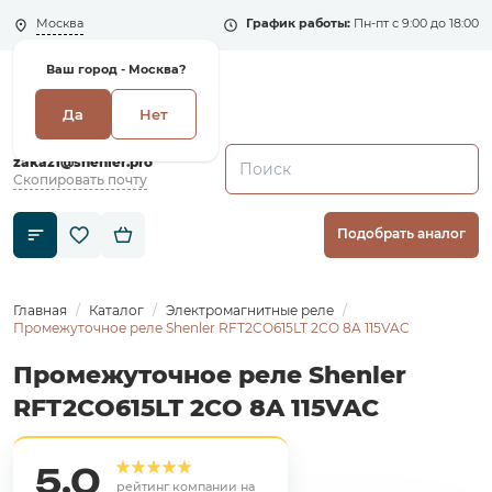
Москва
График работы:
Пн-пт с 9:00 до 18:00
Ваш город -
Москва?
Да
Нет
+7 (495) 135-135-5
zakaz1@shenler.pro
Скопировать почту
Подобрать аналог
Главная
Каталог
Электромагнитные реле
Промежуточное реле Shenler RFT2CO615LT 2CO 8A 115VAC
Промежуточное реле Shenler
RFT2CO615LT 2CO 8A 115VAC
5,0
рейтинг компании на