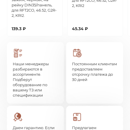
для RFT2CO, 46.52, G2R-
рейку DIN35/панель,
2, KRI2
для RFT2CO, 46.52, G2R-
2, KRI2.
139.3 ₽
45.34 ₽
Наши менеджеры
Постоянным клиентам
разбираются в
предоставляем
ассортименте.
отсрочку платежа до
Подберут
30 дней
оборудование по
вашему ТЗ или
спецификации
Даем гарантию. Если
Предлагаем