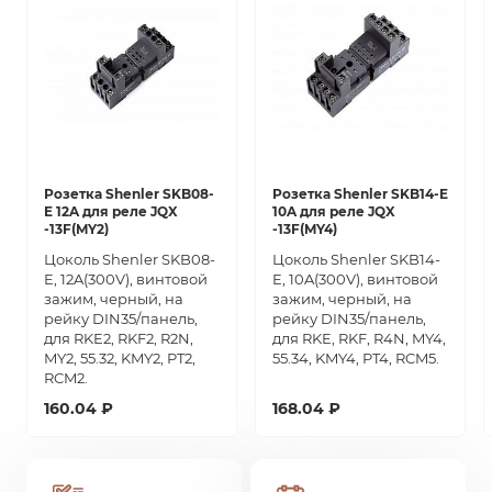
Розетка Shenler SKB08-
Розетка Shenler SKB14-E
E 12A для реле JQX
10A для реле JQX
-13F(MY2)
-13F(MY4)
Цоколь Shenler SKB08-
Цоколь Shenler SKB14-
E, 12A(300V), винтовой
E, 10A(300V), винтовой
зажим, черный, на
зажим, черный, на
рейку DIN35/панель,
рейку DIN35/панель,
для RKE2, RKF2, R2N,
для RKE, RKF, R4N, MY4,
MY2, 55.32, KMY2, PT2,
55.34, KMY4, PT4, RCM5.
RCM2.
160.04 ₽
168.04 ₽