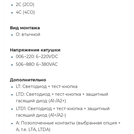
2C (2CO)
4C (4CO)
Вид монтажа
O: втычной
Напряжение катушки
006~220: 6~220VDC
506~880: 6~380VAC
Дополнительно
LT: Светодиод + тест-кнопка
LTD: Светодиод + тест-кнопка + защитный
гасящий диод (А1-/А2+)
LTD1: Светодиод + тест-кнопка + защитный
гасящий диод (А1+/А2-)
A: Позолоченные контакты (выбранная опция +
А, т.е. LTA, LTDA)