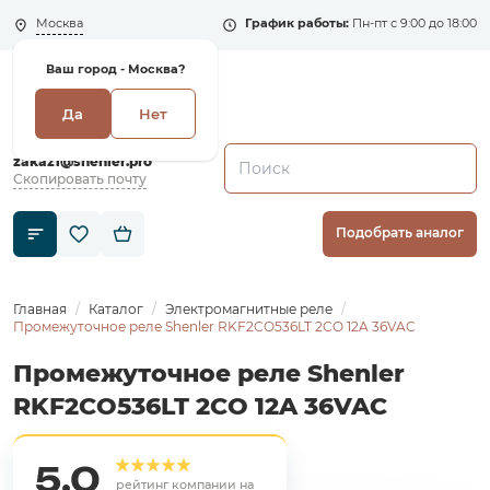
Москва
График работы:
Пн-пт с 9:00 до 18:00
Ваш город -
Москва?
Да
Нет
+7 (495) 135-135-5
zakaz1@shenler.pro
Скопировать почту
Подобрать аналог
Главная
Каталог
Электромагнитные реле
Промежуточное реле Shenler RKF2CO536LT 2CO 12A 36VAC
Промежуточное реле Shenler
RKF2CO536LT 2CO 12A 36VAC
5,0
рейтинг компании на