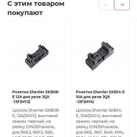
С этим товаром
покупают
Розетка Shenler SKB08-
Розетка Shenler SKB14-E
E 12A для реле JQX
10A для реле JQX
-13F(MY2)
-13F(MY4)
Цоколь Shenler SKB08-
Цоколь Shenler SKB14-
E, 12A(300V), винтовой
E, 10A(300V), винтовой
зажим, черный, на
зажим, черный, на
рейку DIN35/панель,
рейку DIN35/панель,
для RKE2, RKF2, R2N,
для RKE, RKF, R4N, MY4,